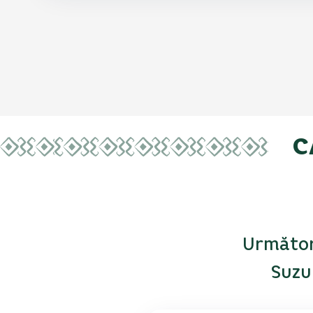
C
Următori
Suzu