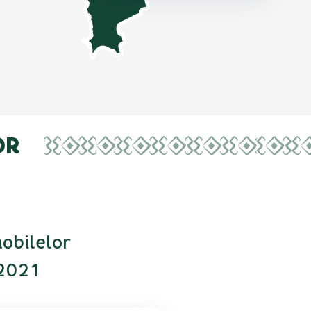
OR
mobilelor
.2021